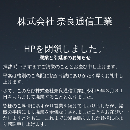
株式会社 奈良通信工業
HPを閉鎖しました。
廃業と引継ぎのお知らせ
拝啓 時下ますますご清栄のこととお慶び申し上げます。
平素は格別のご高配に預かり誠にありがたく厚くお礼申し
上げます。
さて、このたび株式会社奈良通信工業は令和８年３月３１
日をもちまして廃業することとなりました。
皆様のご厚情にあずかり営業を続けてまいりましたが、諸
般の事情により廃業を余儀なくされましたことをお詫びい
たしますとともに、これまでご愛顧賜りました皆様に心よ
り感謝申し上げます。