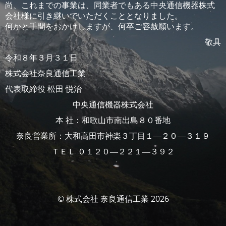
尚、これまでの事業は、同業者でもある中央通信機器株式
会社様に引き継いでいただくこととなりました。
何かと手間をおかけしますが、何卒ご容赦願います。
敬具
令和８年３月３１日
株式会社奈良通信工業
代表取締役 松田 悦治
中央通信機器株式会社
本 社：和歌山市南出島８０番地
奈良営業所：大和高田市神楽３丁目１―２０―３１９
ＴＥＬ ０１２０―２２１―３９２
© 株式会社 奈良通信工業 2026